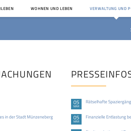
RLEBEN
WOHNEN UND LEBEN
VERWALTUNG UND PO
Kinder und Jugendliche
Bürgerservice von A bis
Mängelmelder
Miteinander leben
Vereine
Ämter und Ansprechpar
en
Bürger- und Kulturhäuser
Stellenausschreibungen
rg
Kirchengemeinden
MACHUNGEN
PRESSEINFO
Politische Gremien
05
Rätselhafte Spaziergäng
MÄR
es in der Stadt Münzeneberg
05
Finanzielle Entlastung b
MÄR