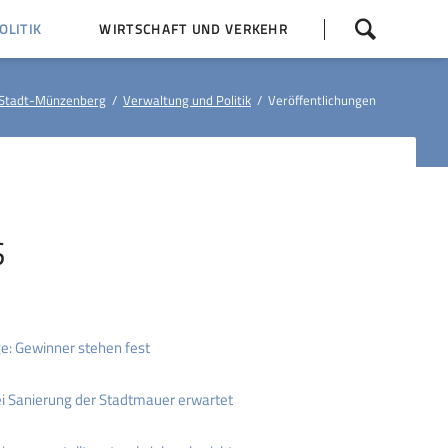
Navigation
LITIK
WIRTSCHAFT UND VERKEHR
überspringen
 Z
Dorfentwicklung (IKEK)
Stadt-Münzenberg
Verwaltung und Politik
Veröffentlichungen
Bauleitpläne
Baumaßnahmen
tner
Busfahrpläne
E-Ladesäule
S
e: Gewinner stehen fest
ei Sanierung der Stadtmauer erwartet