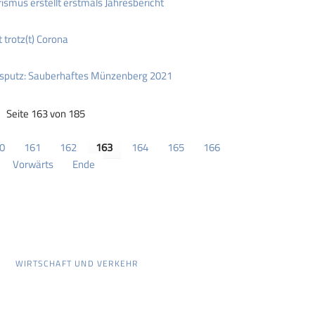
smus erstellt erstmals Jahresbericht
 trotz(t) Corona
sputz: Sauberhaftes Münzenberg 2021
Seite 163 von 185
0
161
162
163
164
165
166
Vorwärts
Ende
WIRTSCHAFT UND VERKEHR