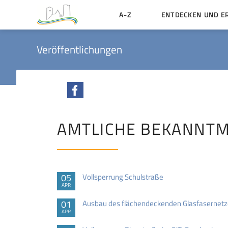
A-Z
ENTDECKEN UND E
Geschichte der Stadt
Veröffentlichungen
Sehenswertes
Aktiv erleben
Facebook
Essen und Übernacht
Heiraten in Münzenbe
AMTLICHE BEKANNT
05
Vollsperrung Schulstraße
APR
01
Ausbau des flächendeckenden Glasfasernetz
APR