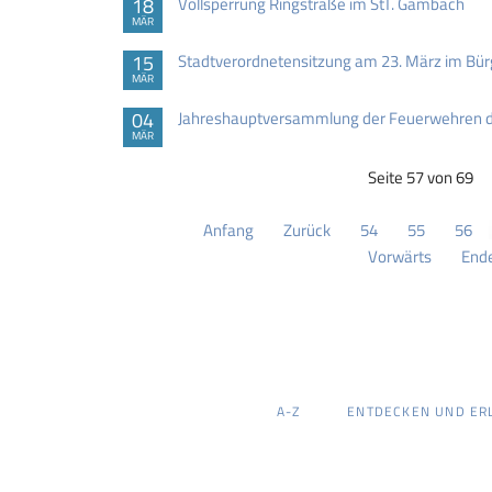
18
Vollsperrung Ringstraße im StT. Gambach
MÄR
15
Stadtverordnetensitzung am 23. März im B
MÄR
04
Jahreshauptversammlung der Feuerwehren 
MÄR
Seite 57 von 69
Anfang
Zurück
54
55
56
Vorwärts
End
NAVIGATION
A-Z
ENTDECKEN UND ER
ÜBERSPRINGEN