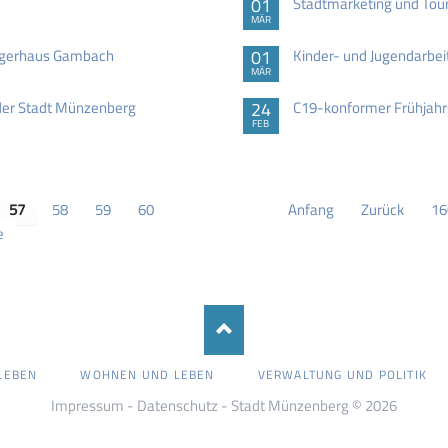
01
Stadtmarketing und Touri
MÄR
ürgerhaus Gambach
01
Kinder- und Jugendarbeit
MÄR
der Stadt Münzenberg
24
C19-konformer Frühjahr
FEB
57
58
59
60
Anfang
Zurück
16
e
LEBEN
WOHNEN UND LEBEN
VERWALTUNG UND POLITIK
Impressum
-
Datenschutz
- Stadt Münzenberg © 2026