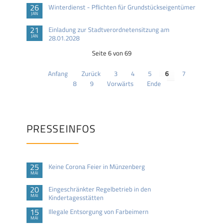
26
Winterdienst - Pflichten für Grundstückseigentümer
JAN
21
Einladung zur Stadtverordnetensitzung am
JAN
28.01.2028
Seite 6 von 69
Anfang
Zurück
3
4
5
6
7
8
9
Vorwärts
Ende
PRESSEINFOS
25
Keine Corona Feier in Münzenberg
MAI
20
Eingeschränkter Regelbetrieb in den
MAI
Kindertagesstätten
15
Illegale Entsorgung von Farbeimern
MAI