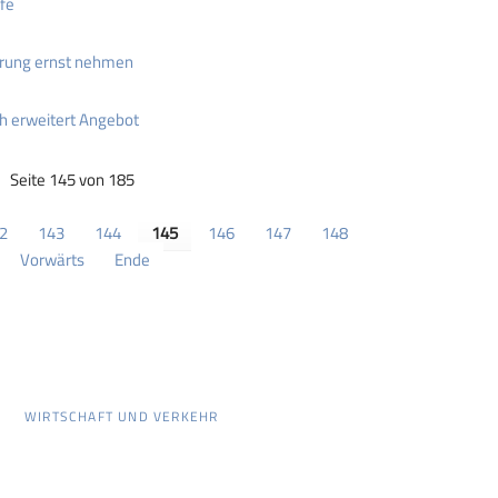
fé
rung ernst nehmen
 erweitert Angebot
Seite 145 von 185
2
143
144
145
146
147
148
Vorwärts
Ende
WIRTSCHAFT UND VERKEHR