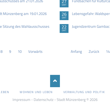
zausschusses am 21.01.2026
27
Fundsachen für Kulturca
OKT
adt Münzenberg am 19.01.2026
26
Lebensgefahr: Waldsper
OKT
e Sitzung des Wahlausschusses
22
Jugendzentrum Gambach
OKT
8
9
10
Vorwärts
Anfang
Zurück
14
LEBEN
WOHNEN UND LEBEN
VERWALTUNG UND POLITIK
Impressum
-
Datenschutz
- Stadt Münzenberg © 2026