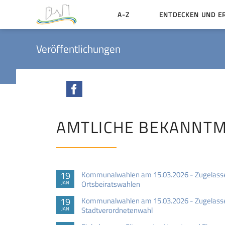
A-Z
ENTDECKEN UND E
Geschichte der Stadt
Veröffentlichungen
Sehenswertes
Aktiv erleben
Facebook
Essen und Übernacht
Heiraten in Münzenbe
AMTLICHE BEKANNT
19
Kommunalwahlen am 15.03.2026 - Zugelasse
Ortsbeiratswahlen
JAN
19
Kommunalwahlen am 15.03.2026 - Zugelasse
Stadtverordnetenwahl
JAN