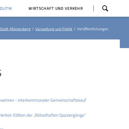
Navigation
LITIK
WIRTSCHAFT UND VERKEHR
überspringen
 Z
Dorfentwicklung (IKEK)
Stadt-Münzenberg
Verwaltung und Politik
Veröffentlichungen
Bauleitpläne
Baumaßnahmen
tner
Busfahrpläne
E-Ladesäule
S
rwehren - interkommunaler Gemeinschaftskauf
 Herbst-Edition der „Rätselhaften Spaziergänge“