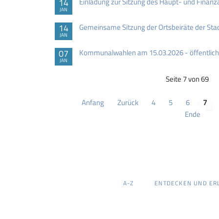
14
Einladung zur Sitzung des Haupt- und Finan
JAN
14
Gemeinsame Sitzung der Ortsbeiräte der St
JAN
07
Kommunalwahlen am 15.03.2026 - öffentlich
JAN
Seite 7 von 69
Anfang
Zurück
4
5
6
7
Ende
NAVIGATION
A-Z
ENTDECKEN UND ER
ÜBERSPRINGEN