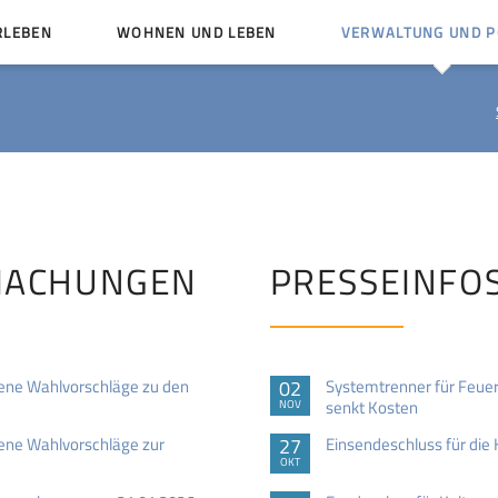
RLEBEN
WOHNEN UND LEBEN
VERWALTUNG UND PO
Kinder und Jugendliche
Bürgerservice von A bis
Mängelmelder
Miteinander leben
Vereine
Ämter und Ansprechpar
en
Bürger- und Kulturhäuser
Stellenausschreibungen
rg
Kirchengemeinden
MACHUNGEN
PRESSEINFO
Politische Gremien
ne Wahlvorschläge zu den
02
Systemtrenner für Feue
senkt Kosten
NOV
ne Wahlvorschläge zur
27
Einsendeschluss für die
OKT