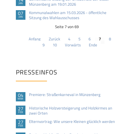
JAN
Münzenberg am 19.01.2026
07
Kommunalwahlen am 15.03.2026 - öffentliche
JAN
Sitzung des Wahlausschusses
Seite 7 von 69
Anfang
Zurück
4
5
6
7
8
9
10
Vorwärts
Ende
PRESSEINFOS
04
Premiere: Straßenkarneval in Münzenberg
MÄR
27
Historische Holzversteigerung und Holzkirmes an
FEB
zwei Orten
27
Elternvortrag: Wie unsere Kleinen glücklich werden
FEB