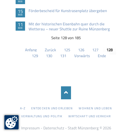
MAI
15
Förderbescheid für Kunstrasenplatz übergeben
MAI
11
Mit der historischen Eisenbahn quer durch die
MAI
Wetterau – neuer Shuttle zur Ruine Münzenberg
Seite 128 von 185
Anfang
Zurück
125
126
127
128
129
130
131
Vorwärts
Ende
NAVIGATION
A-Z
ENTDECKEN UND ERLEBEN
WOHNEN UND LEBEN
ÜBERSPRINGEN
VERWALTUNG UND POLITIK
WIRTSCHAFT UND VERKEHR
Impressum
-
Datenschutz
- Stadt Münzenberg © 2026