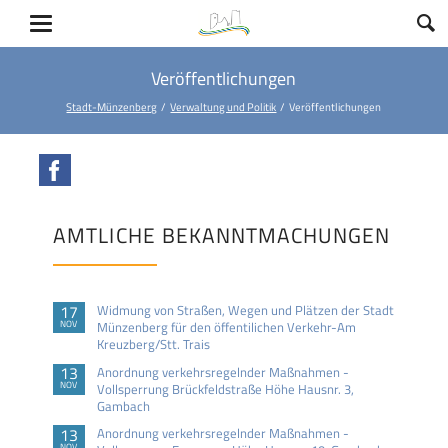
Veröffentlichungen
Stadt-Münzenberg
Verwaltung und Politik
Veröffentlichungen
Facebook
AMTLICHE BEKANNTMACHUNGEN
17
Widmung von Straßen, Wegen und Plätzen der Stadt
NOV
Münzenberg für den öffentilichen Verkehr-Am
Kreuzberg/Stt. Trais
13
Anordnung verkehrsregelnder Maßnahmen -
NOV
Vollsperrung Brückfeldstraße Höhe Hausnr. 3,
Gambach
13
Anordnung verkehrsregelnder Maßnahmen -
NOV