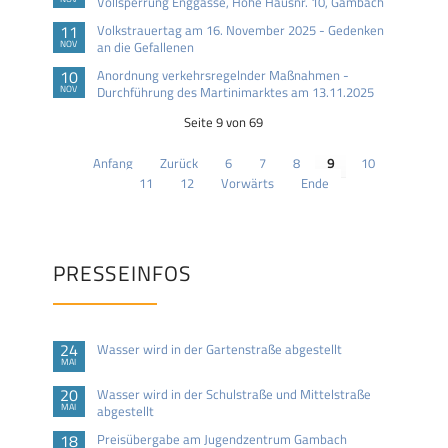
Vollsperrung Enggasse, Höhe Hausnr. 10, Gambach
11
Volkstrauertag am 16. November 2025 - Gedenken
NOV
an die Gefallenen
10
Anordnung verkehrsregelnder Maßnahmen -
NOV
Durchführung des Martinimarktes am 13.11.2025
Seite 9 von 69
Anfang
Zurück
6
7
8
9
10
11
12
Vorwärts
Ende
PRESSEINFOS
24
Wasser wird in der Gartenstraße abgestellt
MAI
20
Wasser wird in der Schulstraße und Mittelstraße
MAI
abgestellt
18
Preisübergabe am Jugendzentrum Gambach