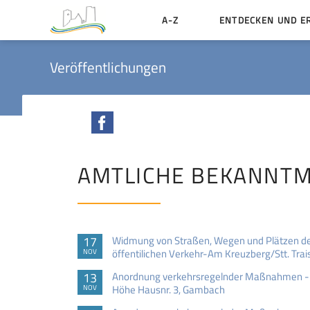
A-Z
ENTDECKEN UND E
Geschichte der Stadt
Veröffentlichungen
Sehenswertes
Aktiv erleben
Facebook
Essen und Übernacht
Heiraten in Münzenbe
AMTLICHE BEKANNT
17
Widmung von Straßen, Wegen und Plätzen de
öffentilichen Verkehr-Am Kreuzberg/Stt. Trai
NOV
13
Anordnung verkehrsregelnder Maßnahmen - V
Höhe Hausnr. 3, Gambach
NOV