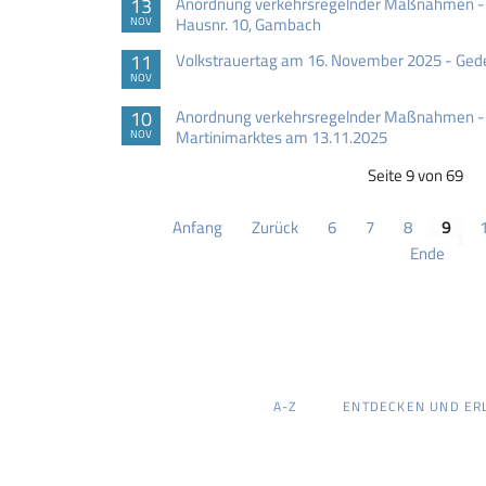
13
Anordnung verkehrsregelnder Maßnahmen - 
Hausnr. 10, Gambach
NOV
11
Volkstrauertag am 16. November 2025 - Gede
NOV
10
Anordnung verkehrsregelnder Maßnahmen -
Martinimarktes am 13.11.2025
NOV
Seite 9 von 69
Anfang
Zurück
6
7
8
9
Ende
NAVIGATION
A-Z
ENTDECKEN UND ER
ÜBERSPRINGEN