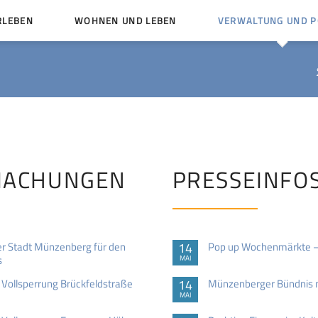
RLEBEN
WOHNEN UND LEBEN
VERWALTUNG UND PO
Kinder und Jugendliche
Bürgerservice von A bis
Mängelmelder
Miteinander leben
Vereine
Ämter und Ansprechpar
en
Bürger- und Kulturhäuser
Stellenausschreibungen
rg
Kirchengemeinden
MACHUNGEN
PRESSEINFO
Politische Gremien
r Stadt Münzenberg für den
14
Pop up Wochenmärkte – 
s
MAI
ollsperrung Brückfeldstraße
14
Münzenberger Bündnis no
MAI