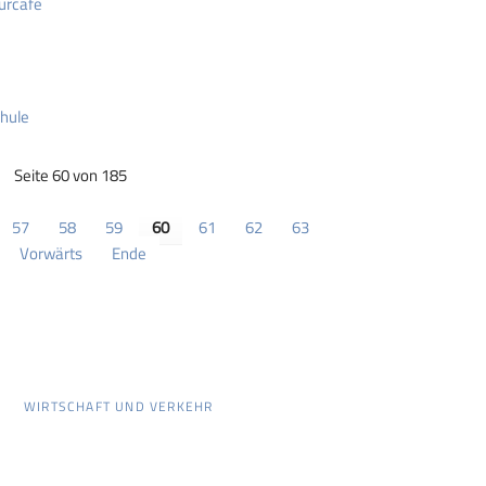
urcafé
chule
Seite 60 von 185
57
58
59
60
61
62
63
Vorwärts
Ende
WIRTSCHAFT UND VERKEHR