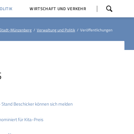
Navigation
LITIK
WIRTSCHAFT UND VERKEHR
überspringen
 Z
Dorfentwicklung (IKEK)
Stadt-Münzenberg
Verwaltung und Politik
Veröffentlichungen
Bauleitpläne
Baumaßnahmen
tner
Busfahrpläne
E-Ladesäule
S
Stand Beschicker können sich melden
miniert für Kita-Preis