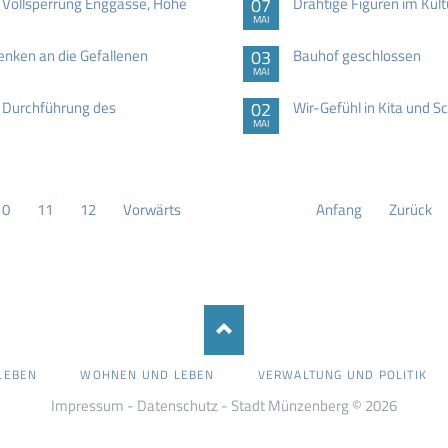
Vollsperrung Enggasse, Höhe
07
Drahtige Figuren im Kult
MAI
nken an die Gefallenen
03
Bauhof geschlossen
MAI
 Durchführung des
02
Wir-Gefühl in Kita und S
MAI
10
11
12
Vorwärts
Anfang
Zurück
LEBEN
WOHNEN UND LEBEN
VERWALTUNG UND POLITIK
Impressum
-
Datenschutz
- Stadt Münzenberg © 2026