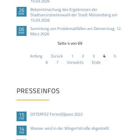
15.03.2026
26
Bekanntmachung des Ergebnisses der
MÄR
Stadtverordnetenwahl der Stadt Münzenberg am
15.03.2026
06
Sammlung von Problemabfällen am Donnerstag, 12.
MÄR
März 2026
Seite 4 von 69
Anfang
Zurück
1
2
3
4
5
6
7
Vorwärts
Ende
PRESSEINFOS
15
OSTERFEZ Ferien(S)pass 2022
FEB
14
Wasser wird in der Wingertstraße abgestellt
FEB