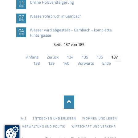
11
Online Holzversteigerung
FEB
07
Wasserrohrbruch in Gambach
FEB
04
Wasser wird abgestellt - Gambach - komplette
FEB
Hintergasse
Seite 137 von 185
Anfang
Zurück
134
135
136
137
138
139
140
Vorwärts
Ende
NAVIGATION
A-Z
ENTDECKEN UND ERLEBEN
WOHNEN UND LEBEN
ÜBERSPRINGEN
VERWALTUNG UND POLITIK
WIRTSCHAFT UND VERKEHR