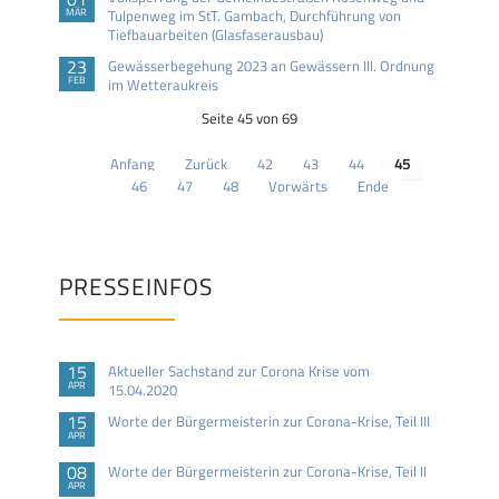
MÄR
Tulpenweg im StT. Gambach, Durchführung von
Tiefbauarbeiten (Glasfaserausbau)
23
Gewässerbegehung 2023 an Gewässern III. Ordnung
FEB
im Wetteraukreis
Seite 45 von 69
Anfang
Zurück
42
43
44
45
46
47
48
Vorwärts
Ende
PRESSEINFOS
15
Aktueller Sachstand zur Corona Krise vom
APR
15.04.2020
15
Worte der Bürgermeisterin zur Corona-Krise, Teil III
APR
08
Worte der Bürgermeisterin zur Corona-Krise, Teil II
APR