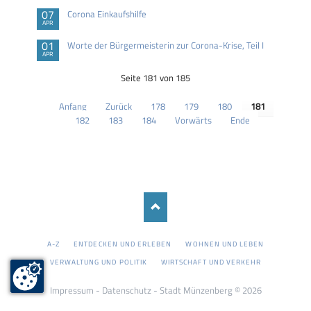
07
Corona Einkaufshilfe
APR
01
Worte der Bürgermeisterin zur Corona-Krise, Teil I
APR
Seite 181 von 185
Anfang
Zurück
178
179
180
181
182
183
184
Vorwärts
Ende
NAVIGATION
A-Z
ENTDECKEN UND ERLEBEN
WOHNEN UND LEBEN
ÜBERSPRINGEN
VERWALTUNG UND POLITIK
WIRTSCHAFT UND VERKEHR
Impressum
-
Datenschutz
- Stadt Münzenberg © 2026