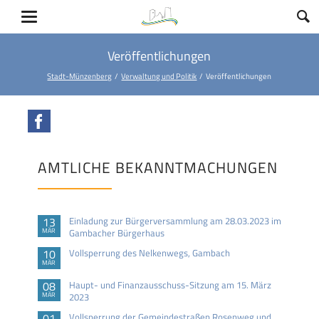
Veröffentlichungen
Stadt-Münzenberg
Verwaltung und Politik
Veröffentlichungen
Facebook
AMTLICHE BEKANNTMACHUNGEN
13
Einladung zur Bürgerversammlung am 28.03.2023 im
MÄR
Gambacher Bürgerhaus
10
Vollsperrung des Nelkenwegs, Gambach
MÄR
08
Haupt- und Finanzausschuss-Sitzung am 15. März
MÄR
2023
01
Vollsperrung der Gemeindestraßen Rosenweg und