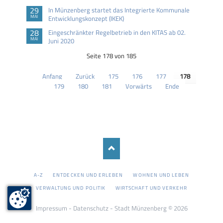
29
In Münzenberg startet das Integrierte Kommunale
MAI
Entwicklungskonzept (IKEK)
28
Eingeschränkter Regelbetrieb in den KITAS ab 02.
MAI
Juni 2020
Seite 178 von 185
Anfang
Zurück
175
176
177
178
179
180
181
Vorwärts
Ende
NAVIGATION
A-Z
ENTDECKEN UND ERLEBEN
WOHNEN UND LEBEN
ÜBERSPRINGEN
VERWALTUNG UND POLITIK
WIRTSCHAFT UND VERKEHR
Impressum
-
Datenschutz
- Stadt Münzenberg © 2026