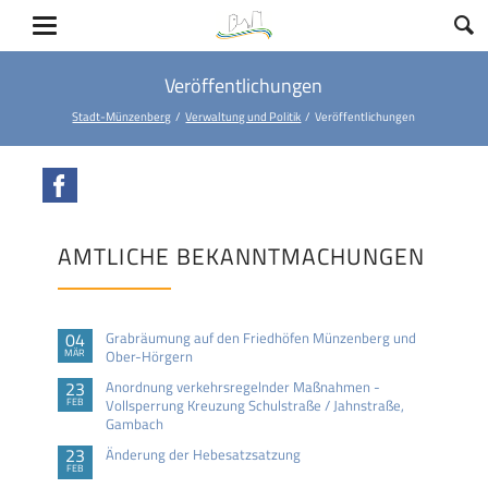
Veröffentlichungen
Stadt-Münzenberg
Verwaltung und Politik
Veröffentlichungen
Facebook
AMTLICHE BEKANNTMACHUNGEN
04
Grabräumung auf den Friedhöfen Münzenberg und
MÄR
Ober-Hörgern
23
Anordnung verkehrsregelnder Maßnahmen -
FEB
Vollsperrung Kreuzung Schulstraße / Jahnstraße,
Gambach
23
Änderung der Hebesatzsatzung
FEB