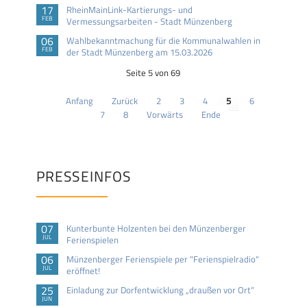
17
RheinMainLink-Kartierungs- und
FEB
Vermessungsarbeiten - Stadt Münzenberg
06
Wahlbekanntmachung für die Kommunalwahlen in
FEB
der Stadt Münzenberg am 15.03.2026
Seite 5 von 69
Anfang
Zurück
2
3
4
5
6
7
8
Vorwärts
Ende
PRESSEINFOS
07
Kunterbunte Holzenten bei den Münzenberger
JUL
Ferienspielen
06
Münzenberger Ferienspiele per "Ferienspielradio"
JUL
eröffnet!
25
Einladung zur Dorfentwicklung „draußen vor Ort“
JUN