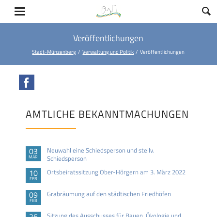
Veröffentlichungen
Stadt-Münzenberg
Verwaltung und Politik
Veröffentlichungen
Facebook
AMTLICHE BEKANNTMACHUNGEN
03
Neuwahl eine Schiedsperson und stellv.
MÄR
Schiedsperson
10
Ortsbeiratssitzung Ober-Hörgern am 3. März 2022
FEB
09
Grabräumung auf den städtischen Friedhöfen
FEB
26
Sitzung des Ausschusses für Bauen, Ökologie und