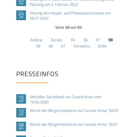
JAN
Planung am 2. Februar 2022
24
Sitzung des Haupt- und Finanzausschusses am
JAN
26.01.2022
Seite 58 von 69
Anfang
Zurück
55
56
57
58
59
60
61
Vorwärts
Ende
PRESSEINFOS
15
Aktueller Sachstand zur Corona Krise vom
APR
15.04.2020
15
Worte der Bürgermeisterin zur Corona-Krise, Teil III
APR
08
Worte der Bürgermeisterin zur Corona-Krise, Teil II
APR