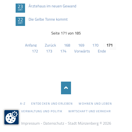
23
Ärztehaus im neuen Gewand
OKT
22
Die Gelbe Tonne kommt
OKT
Seite 171 von 185
Anfang
Zurück
168
169
170
171
172
173
174
Vorwärts
Ende
NAVIGATION
A-Z
ENTDECKEN UND ERLEBEN
WOHNEN UND LEBEN
ÜBERSPRINGEN
VERWALTUNG UND POLITIK
WIRTSCHAFT UND VERKEHR
Impressum
-
Datenschutz
- Stadt Münzenberg © 2026