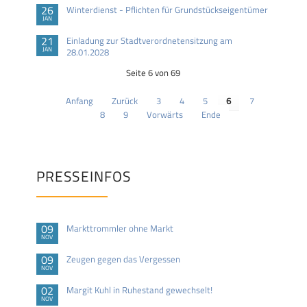
26
Winterdienst - Pflichten für Grundstückseigentümer
JAN
21
Einladung zur Stadtverordnetensitzung am
JAN
28.01.2028
Seite 6 von 69
Anfang
Zurück
3
4
5
6
7
8
9
Vorwärts
Ende
PRESSEINFOS
09
Markttrommler ohne Markt
NOV
09
Zeugen gegen das Vergessen
NOV
02
Margit Kuhl in Ruhestand gewechselt!
NOV