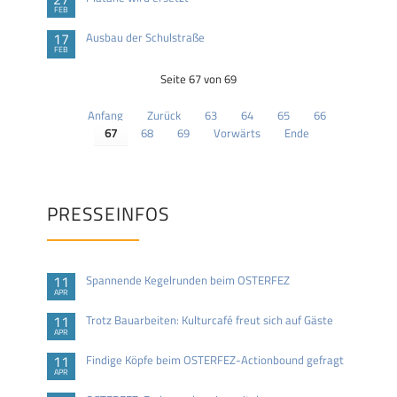
FEB
17
Ausbau der Schulstraße
FEB
Seite 67 von 69
Anfang
Zurück
63
64
65
66
67
68
69
Vorwärts
Ende
PRESSEINFOS
11
Spannende Kegelrunden beim OSTERFEZ
APR
11
Trotz Bauarbeiten: Kulturcafé freut sich auf Gäste
APR
11
Findige Köpfe beim OSTERFEZ-Actionbound gefragt
APR