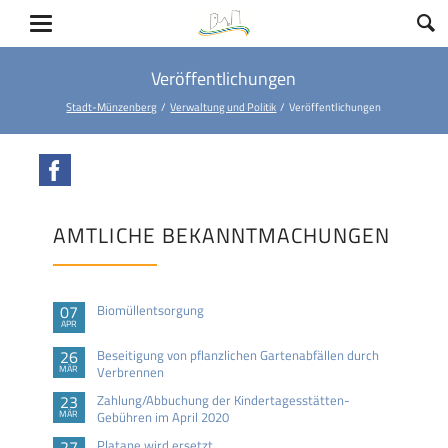
Veröffentlichungen
Stadt-Münzenberg
Verwaltung und Politik
Veröffentlichungen
Facebook
AMTLICHE BEKANNTMACHUNGEN
07
Biomüllentsorgung
APR
26
Beseitigung von pflanzlichen Gartenabfällen durch
MÄR
Verbrennen
23
Zahlung/Abbuchung der Kindertagesstätten-
MÄR
Gebühren im April 2020
27
Platane wird ersetzt