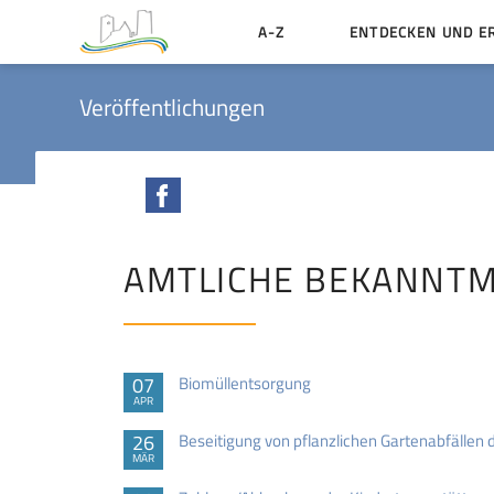
A-Z
ENTDECKEN UND E
Geschichte der Stadt
Veröffentlichungen
Sehenswertes
Aktiv erleben
Facebook
Essen und Übernacht
Heiraten in Münzenbe
AMTLICHE BEKANNT
07
Biomüllentsorgung
APR
26
Beseitigung von pflanzlichen Gartenabfällen
MÄR