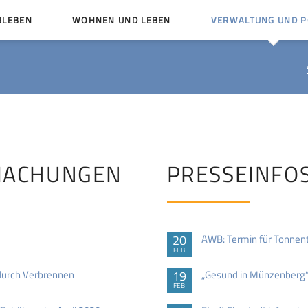
RLEBEN
WOHNEN UND LEBEN
VERWALTUNG UND PO
Kinder und Jugendliche
Bürgerservice von A bis
Mängelmelder
Miteinander leben
Vereine
Ämter und Ansprechpar
en
Bürger- und Kulturhäuser
Stellenausschreibungen
rg
Kirchengemeinden
MACHUNGEN
PRESSEINFO
Politische Gremien
20
AWB: Termin für Tonnen
FEB
 durch Verbrennen
19
„Gesund in Münzenberg“
FEB