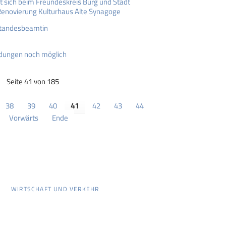
rt sich beim Freundeskreis Burg und Stadt
enovierung Kulturhaus Alte Synagoge
 Standesbeamtin
dungen noch möglich
Seite 41 von 185
38
39
40
41
42
43
44
Vorwärts
Ende
WIRTSCHAFT UND VERKEHR