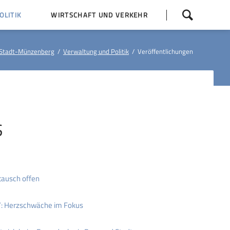
Navigation
LITIK
WIRTSCHAFT UND VERKEHR
überspringen
 Z
Dorfentwicklung (IKEK)
Stadt-Münzenberg
Verwaltung und Politik
Veröffentlichungen
Bauleitpläne
Baumaßnahmen
tner
Busfahrpläne
E-Ladesäule
S
tausch offen
: Herzschwäche im Fokus