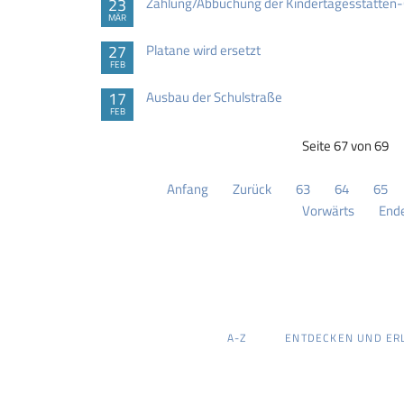
23
Zahlung/Abbuchung der Kindertagesstätten-
MÄR
27
Platane wird ersetzt
FEB
17
Ausbau der Schulstraße
FEB
Seite 67 von 69
Anfang
Zurück
63
64
65
Vorwärts
End
NAVIGATION
A-Z
ENTDECKEN UND ER
ÜBERSPRINGEN