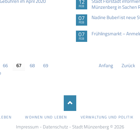
Gebühren im April 2020
12
Stadt Florstadt informie
Münzenberg in Sachen R
FEB
07
Nadine Buberl ist neue
FEB
07
Frühlingsmarkt – Anmel
FEB
66
67
68
69
Anfang
Zurück
e
LEBEN
WOHNEN UND LEBEN
VERWALTUNG UND POLITIK
Impressum
-
Datenschutz
- Stadt Münzenberg © 2026