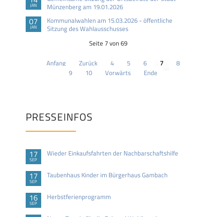
JAN
Münzenberg am 19.01.2026
07
Kommunalwahlen am 15.03.2026 - öffentliche
JAN
Sitzung des Wahlausschusses
Seite 7 von 69
Anfang
Zurück
4
5
6
7
8
9
10
Vorwärts
Ende
PRESSEINFOS
17
Wieder Einkaufsfahrten der Nachbarschaftshilfe
SEP
17
Taubenhaus Kinder im Bürgerhaus Gambach
SEP
16
Herbstferienprogramm
SEP