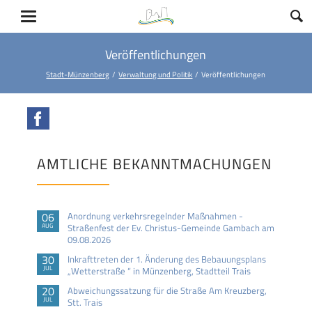
Veröffentlichungen
Stadt-Münzenberg
Verwaltung und Politik
Veröffentlichungen
Facebook
AMTLICHE BEKANNTMACHUNGEN
06
Anordnung verkehrsregelnder Maßnahmen -
AUG
Straßenfest der Ev. Christus-Gemeinde Gambach am
09.08.2026
30
Inkrafttreten der 1. Änderung des Bebauungsplans
JUL
„Wetterstraße “ in Münzenberg, Stadtteil Trais
20
Abweichungssatzung für die Straße Am Kreuzberg,
JUL
Stt. Trais