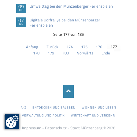
09
Umwelttag bei den Münzenberger Ferienspielen
JUL
07
Digitale Dorfrallye bei den Münzenberger
JUL
Ferienspielen
Seite 177 von 185
Anfang
Zurück
174
175
176
177
178
179
180
Vorwärts
Ende
NAVIGATION
A-Z
ENTDECKEN UND ERLEBEN
WOHNEN UND LEBEN
ÜBERSPRINGEN
VERWALTUNG UND POLITIK
WIRTSCHAFT UND VERKEHR
Impressum
-
Datenschutz
- Stadt Münzenberg © 2026