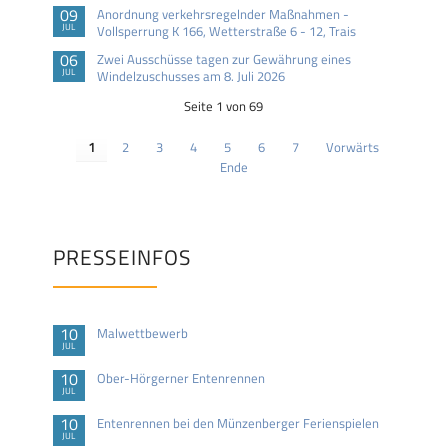
09
Anordnung verkehrsregelnder Maßnahmen -
JUL
Vollsperrung K 166, Wetterstraße 6 - 12, Trais
06
Zwei Ausschüsse tagen zur Gewährung eines
JUL
Windelzuschusses am 8. Juli 2026
Seite 1 von 69
1
2
3
4
5
6
7
Vorwärts
Ende
PRESSEINFOS
10
Malwettbewerb
JUL
10
Ober-Hörgerner Entenrennen
JUL
10
Entenrennen bei den Münzenberger Ferienspielen
JUL