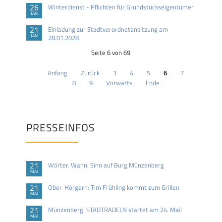
26
Winterdienst - Pflichten für Grundstückseigentümer
JAN
21
Einladung zur Stadtverordnetensitzung am
JAN
28.01.2028
Seite 6 von 69
Anfang
Zurück
3
4
5
6
7
8
9
Vorwärts
Ende
PRESSEINFOS
21
Wörter. Wahn. Sinn auf Burg Münzenberg
MAI
21
Ober-Hörgern: Tim Frühling kommt zum Grillen
MAI
21
Münzenberg: STADTRADELN startet am 24. Mai!
MAI