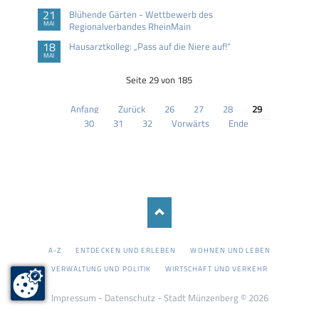
21
Blühende Gärten - Wettbewerb des
MAI
Regionalverbandes RheinMain
18
Hausarztkolleg: „Pass auf die Niere auf!“
MAI
Seite 29 von 185
Anfang
Zurück
26
27
28
29
30
31
32
Vorwärts
Ende
NAVIGATION
A-Z
ENTDECKEN UND ERLEBEN
WOHNEN UND LEBEN
ÜBERSPRINGEN
VERWALTUNG UND POLITIK
WIRTSCHAFT UND VERKEHR
Impressum
-
Datenschutz
- Stadt Münzenberg © 2026