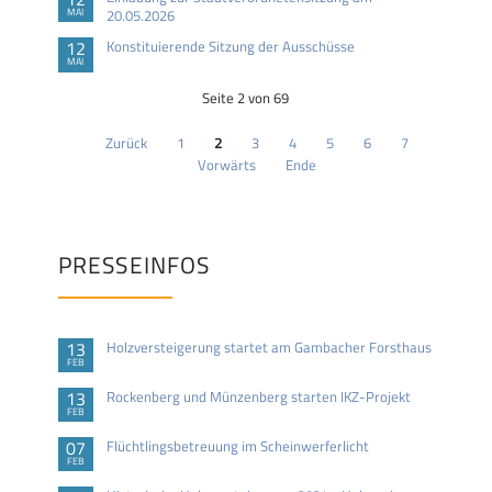
MAI
20.05.2026
12
Konstituierende Sitzung der Ausschüsse
MAI
Seite 2 von 69
Zurück
1
2
3
4
5
6
7
Vorwärts
Ende
PRESSEINFOS
13
Holzversteigerung startet am Gambacher Forsthaus
FEB
13
Rockenberg und Münzenberg starten IKZ-Projekt
FEB
07
Flüchtlingsbetreuung im Scheinwerferlicht
FEB