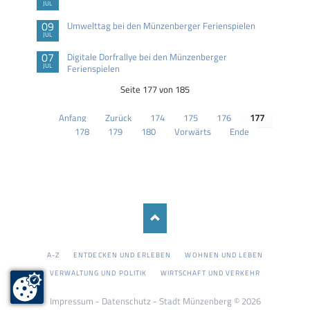
JUL
09
Umwelttag bei den Münzenberger Ferienspielen
JUL
07
Digitale Dorfrallye bei den Münzenberger
JUL
Ferienspielen
Seite 177 von 185
Anfang
Zurück
174
175
176
177
178
179
180
Vorwärts
Ende
NAVIGATION
A-Z
ENTDECKEN UND ERLEBEN
WOHNEN UND LEBEN
ÜBERSPRINGEN
VERWALTUNG UND POLITIK
WIRTSCHAFT UND VERKEHR
Impressum
-
Datenschutz
- Stadt Münzenberg © 2026