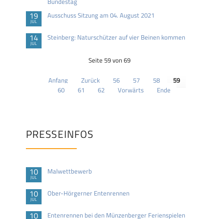
Bundestag
19
Ausschuss Sitzung am 04. August 2021
JUL
14
Steinberg: Naturschützer auf vier Beinen kommen
JUL
Seite 59 von 69
Anfang
Zurück
56
57
58
59
60
61
62
Vorwärts
Ende
PRESSEINFOS
10
Malwettbewerb
JUL
10
Ober-Hörgerner Entenrennen
JUL
10
Entenrennen bei den Münzenberger Ferienspielen