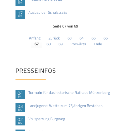
FEB
17
Ausbau der Schulstraße
FEB
Seite 67 von 69
Anfang
Zurück
63
64
65
66
67
68
69
Vorwärts
Ende
PRESSEINFOS
04
Turmuhr für das historische Rathaus Münzenberg
JUL
03
Landjugend: Wette zum 75jährigen Bestehen
JUL
02
Vollsperrung Burgweg
JUL