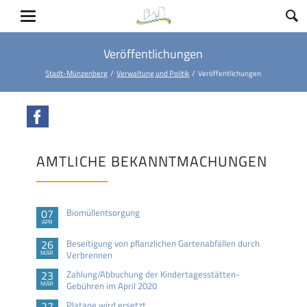
Veröffentlichungen
Stadt-Münzenberg
Verwaltung und Politik
Veröffentlichungen
Facebook
AMTLICHE BEKANNTMACHUNGEN
07
Biomüllentsorgung
APR
26
Beseitigung von pflanzlichen Gartenabfällen durch
MÄR
Verbrennen
23
Zahlung/Abbuchung der Kindertagesstätten-
MÄR
Gebühren im April 2020
27
Platane wird ersetzt