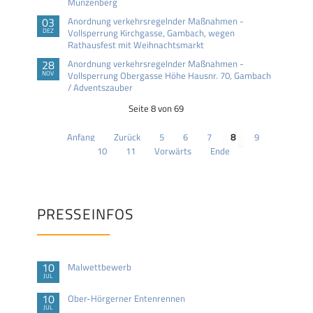
Münzenberg
03
Anordnung verkehrsregelnder Maßnahmen -
DEZ
Vollsperrung Kirchgasse, Gambach, wegen
Rathausfest mit Weihnachtsmarkt
28
Anordnung verkehrsregelnder Maßnahmen -
NOV
Vollsperrung Obergasse Höhe Hausnr. 70, Gambach
/ Adventszauber
Seite 8 von 69
Anfang
Zurück
5
6
7
8
9
10
11
Vorwärts
Ende
PRESSEINFOS
10
Malwettbewerb
JUL
10
Ober-Hörgerner Entenrennen
JUL