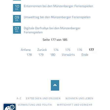
10
Entenrennen bei den Münzenberger Ferienspielen
JUL
09
Umwelttag bei den Münzenberger Ferienspielen
JUL
07
Digitale Dorfrallye bei den Münzenberger
JUL
Ferienspielen
Seite 177 von 185
Anfang
Zurück
174
175
176
177
178
179
180
Vorwärts
Ende
NAVIGATION
A-Z
ENTDECKEN UND ERLEBEN
WOHNEN UND LEBEN
ÜBERSPRINGEN
VERWALTUNG UND POLITIK
WIRTSCHAFT UND VERKEHR