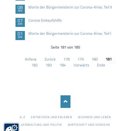
08
Worte der Bürgermeisterin zur Corona-Krise, Teil II
APR
07
Corona Einkaufshilfe
APR
01
Worte der Bürgermeisterin zur Corona-Krise, Teil I
APR
Seite 181 von 185
Anfang
Zurück
178
179
180
181
182
183
184
Vorwärts
Ende
NAVIGATION
A-Z
ENTDECKEN UND ERLEBEN
WOHNEN UND LEBEN
ÜBERSPRINGEN
VERWALTUNG UND POLITIK
WIRTSCHAFT UND VERKEHR