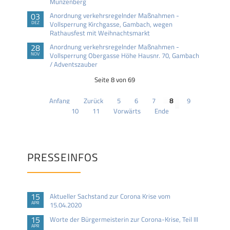
Münzenberg
03
Anordnung verkehrsregelnder Maßnahmen -
DEZ
Vollsperrung Kirchgasse, Gambach, wegen
Rathausfest mit Weihnachtsmarkt
28
Anordnung verkehrsregelnder Maßnahmen -
NOV
Vollsperrung Obergasse Höhe Hausnr. 70, Gambach
/ Adventszauber
Seite 8 von 69
Anfang
Zurück
5
6
7
8
9
10
11
Vorwärts
Ende
PRESSEINFOS
15
Aktueller Sachstand zur Corona Krise vom
APR
15.04.2020
15
Worte der Bürgermeisterin zur Corona-Krise, Teil III
APR