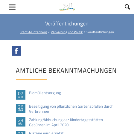
Veröffentlichungen
Stadt-Münzenberg
Verwaltung und Politik
Veröffentlichungen
Facebook
AMTLICHE BEKANNTMACHUNGEN
07
Biomüllentsorgung
APR
26
Beseitigung von pflanzlichen Gartenabfällen durch
MÄR
Verbrennen
23
Zahlung/Abbuchung der Kindertagesstätten-
MÄR
Gebühren im April 2020
27
Platane wird ersetzt