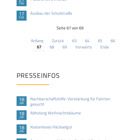
FEB
17
Ausbau der Schulstraße
FEB
Seite 67 von 69
Anfang
Zurück
63
64
65
66
67
68
69
Vorwärts
Ende
PRESSEINFOS
18
Nachbarschaftshilfe: Verstärkung für Fahrten
JAN
gesucht
18
Abholung Weihnachtsbäume
JAN
18
Kostenloses Häckselgut
JAN