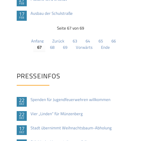
FEB
17
Ausbau der Schulstraße
FEB
Seite 67 von 69
Anfang
Zurück
63
64
65
66
67
68
69
Vorwärts
Ende
PRESSEINFOS
22
Spenden für Jugendfeuerwehren willkommen
DEZ
22
Vier „Linden“ für Münzenberg
DEZ
17
Stadt übernimmt Weihnachtsbaum-Abholung
DEZ