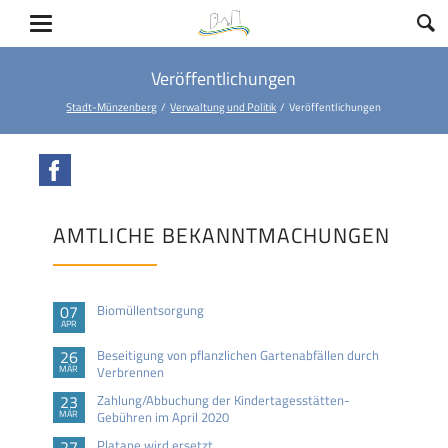
Veröffentlichungen
Stadt-Münzenberg
Verwaltung und Politik
Veröffentlichungen
Facebook
AMTLICHE BEKANNTMACHUNGEN
07
Biomüllentsorgung
APR
26
Beseitigung von pflanzlichen Gartenabfällen durch
MÄR
Verbrennen
23
Zahlung/Abbuchung der Kindertagesstätten-
MÄR
Gebühren im April 2020
27
Platane wird ersetzt