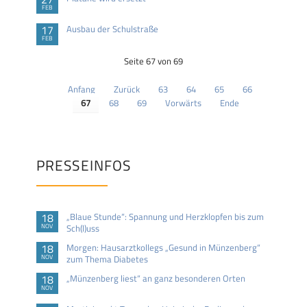
FEB
17
Ausbau der Schulstraße
FEB
Seite 67 von 69
Anfang
Zurück
63
64
65
66
67
68
69
Vorwärts
Ende
PRESSEINFOS
18
„Blaue Stunde“: Spannung und Herzklopfen bis zum
NOV
Sch(l)uss
18
Morgen: Hausarztkollegs „Gesund in Münzenberg“
NOV
zum Thema Diabetes
18
„Münzenberg liest“ an ganz besonderen Orten
NOV