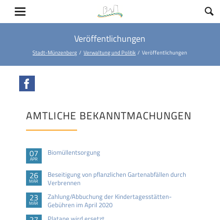
Veröffentlichungen
Stadt-Münzenberg
Verwaltung und Politik
Veröffentlichungen
Facebook
AMTLICHE BEKANNTMACHUNGEN
07
Biomüllentsorgung
APR
26
Beseitigung von pflanzlichen Gartenabfällen durch
MÄR
Verbrennen
23
Zahlung/Abbuchung der Kindertagesstätten-
MÄR
Gebühren im April 2020
27
Platane wird ersetzt