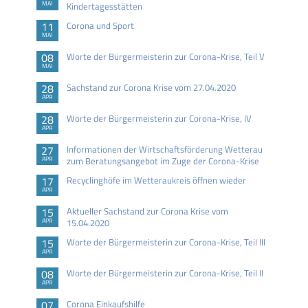
MAI
Kindertagesstätten
11
Corona und Sport
MAI
08
Worte der Bürgermeisterin zur Corona-Krise, Teil V
MAI
28
Sachstand zur Corona Krise vom 27.04.2020
APR
28
Worte der Bürgermeisterin zur Corona-Krise, IV
APR
27
Informationen der Wirtschaftsförderung Wetterau
APR
zum Beratungsangebot im Zuge der Corona-Krise
17
Recyclinghöfe im Wetteraukreis öffnen wieder
APR
15
Aktueller Sachstand zur Corona Krise vom
APR
15.04.2020
15
Worte der Bürgermeisterin zur Corona-Krise, Teil III
APR
08
Worte der Bürgermeisterin zur Corona-Krise, Teil II
APR
07
Corona Einkaufshilfe