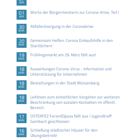
APR
01
Worte der Bürgermeisterin zur Corona-Krise, Teil I
APR
30
Abfallentsorgung in der Coronakrise
MÄR
20
Gemeinsam Helfen: Corona Einkaufshilfe in den
MÄR
Startlöchern
19
Frühlingsmarkt am 29. März fällt aus!
MÄR
18
Auswirkungen Corona-Virus - Information und
MÄR
Unterstützung für Unternehmen
18
Bestattungen in der Stadt Münzenberg
MÄR
18
Leitlinien zum einheitlichen Vorgehen zur weiteren
MÄR
Beschränkung von sozialen Kontakten im öffentl.
Bereich
17
OSTERFEZ Ferien(S)pass fällt aus / Jugendtreff
MÄR
Gambach geschlossen
16
Schließung städtischer Häuser für den
MÄR
Übungsbetrieb!