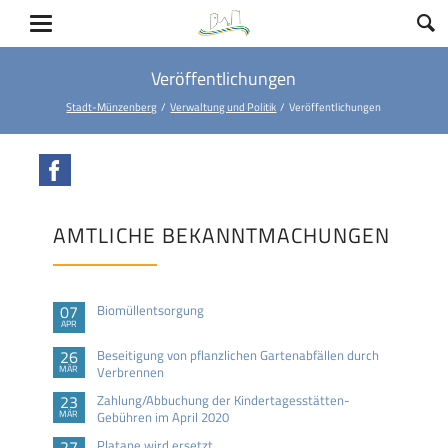
Veröffentlichungen
Stadt-Münzenberg
Verwaltung und Politik
Veröffentlichungen
Facebook
AMTLICHE BEKANNTMACHUNGEN
07
Biomüllentsorgung
APR
26
Beseitigung von pflanzlichen Gartenabfällen durch
MÄR
Verbrennen
23
Zahlung/Abbuchung der Kindertagesstätten-
MÄR
Gebühren im April 2020
27
Platane wird ersetzt