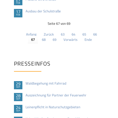
FEB
17
Ausbau der Schulstraße
FEB
Seite 67 von 69
Anfang
Zurück
63
64
65
66
67
68
69
Vorwärts
Ende
PRESSEINFOS
29
Waldbegehung mit Fahrrad
SEP
28
Auszeichnung für Partner der Feuerwehr
SEP
24
Leinenpflicht in Naturschutzgebieten
SEP